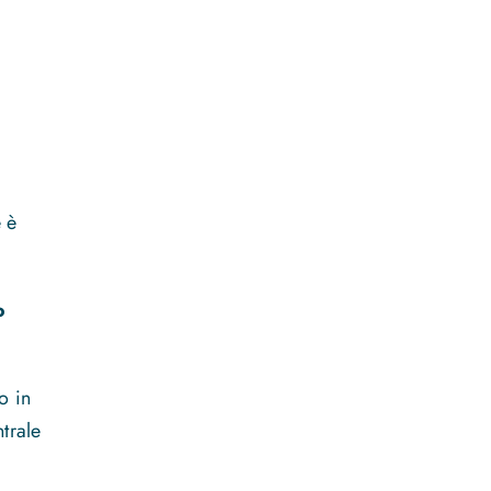
e è
o
o in
trale