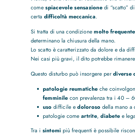
come
spiacevole sensazione
di “scatto” d
certa
difficoltà meccanica
.
Si tratta di una condizione
molto frequent
determinano la chiusura della mano.
Lo scatto è caratterizzato da dolore e da dif
Nei casi più gravi, il dito potrebbe rimaner
Questo disturbo può insorgere per
diverse 
patologie reumatiche
che coinvolgono 
femminile
con prevalenza tra i 40 – 6
uso
difficile e
doloroso
della mano a 
patologie come
artrite
,
diabete
e lega
Tra i
sintomi
più frequenti è possibile riscon