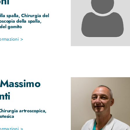
ni
lla spalla, Chirurgia del
oscopia della spalla,
 del gomito
ormazioni >
Massimo
nti
hirurgia artroscopica,
otesica
ormazioni >