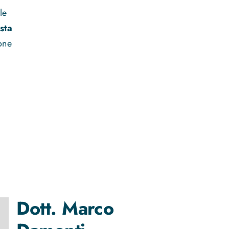
le
ista
one
Dott.
Marco