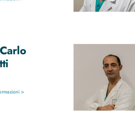
Carlo
ti
ormazioni >