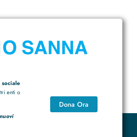
 sociale
ri enti o
Dona Ora
 nuovi