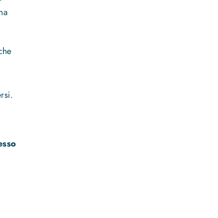
una
 che
rsi.
esso