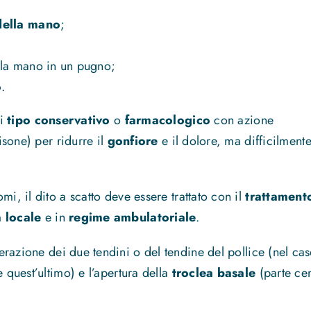
della mano
;
 la mano in un pugno;
o
.
di
tipo conservativo
o
farmacologico
con azione
isone) per ridurre il
gonfiore
e il dolore, ma difficilment
i, il dito a scatto deve essere trattato con il
trattament
 locale
e in
regime ambulatoriale
.
erazione dei due tendini o del tendine del pollice (nel cas
 quest’ultimo) e l’apertura della
troclea basale
(parte cen