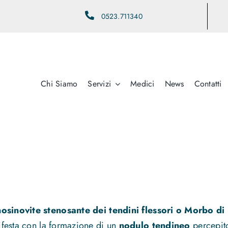
0523.711340
Chi Siamo
Servizi
Medici
News
Contatti
nosinovite stenosante dei tendini flessori o Morbo di
festa con la formazione di un
nodulo tendineo
percepit