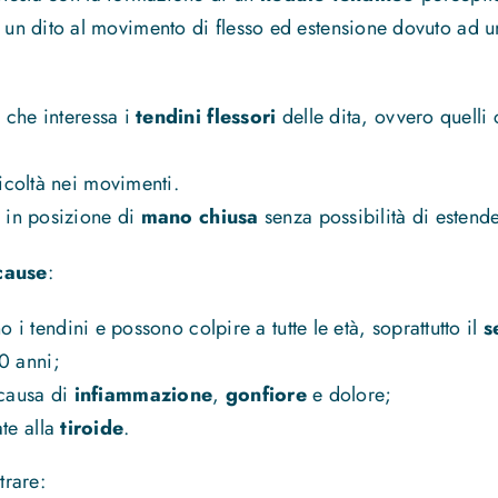
i un dito al movimento di flesso ed estensione dovuto ad 
e
che interessa i
tendini flessori
delle dita, ovvero quelli
ficoltà nei movimenti.
e in posizione di
mano chiusa
senza possibilità di estende
cause
:
i tendini e possono colpire a tutte le età, soprattutto il
s
0 anni;
causa di
infiammazione
,
gonfiore
e dolore;
te alla
tiroide
.
trare: