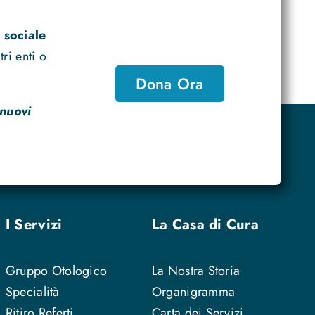
 sociale
ri enti o
Dona Ora
 nuovi
I Servizi
La Casa di Cura
Gruppo Otologico
La Nostra Storia
Specialità
Organigramma
Ritiro Referti
Carta dei Servizi