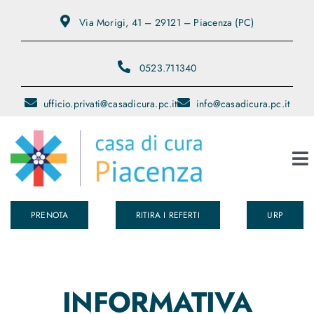
Salta
Via Morigi, 41 – 29121 – Piacenza (PC)
al
contenuto
0523.711340
ufficio.privati@casadicura.pc.it
info@casadicura.pc.it
To
Na
PRENOTA
RITIRA I REFERTI
URP
Chi Siamo
Servizi
INFORMATIVA
Medici