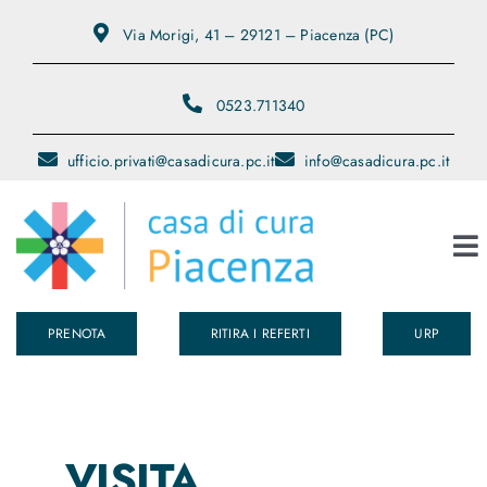
Salta
Via Morigi, 41 – 29121 – Piacenza (PC)
al
contenuto
0523.711340
ufficio.privati@casadicura.pc.it
info@casadicura.pc.it
To
Na
PRENOTA
RITIRA I REFERTI
URP
Chi Siamo
Servizi
VISITA
Medici