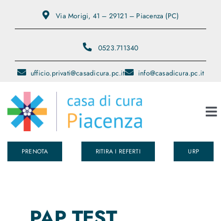
Salta
Via Morigi, 41 – 29121 – Piacenza (PC)
al
contenuto
0523.711340
ufficio.privati@casadicura.pc.it
info@casadicura.pc.it
To
Na
PRENOTA
RITIRA I REFERTI
URP
Chi Siamo
Servizi
PAP TEST
Medici