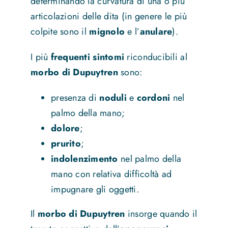
determinando la curvatura di una o più
articolazioni delle dita (in genere le più
colpite sono il
mignolo
e l’
anulare
).
I più
frequenti sintomi
riconducibili al
morbo di Dupuytren
sono:
presenza di
noduli
e
cordoni
nel
palmo della mano;
dolore
;
prurito
;
indolenzimento
nel palmo della
mano con relativa difficoltà ad
impugnare gli oggetti.
Il
morbo di Dupuytren
insorge quando il