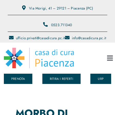
Salta
Via Morigi, 41 – 29121 – Piacenza (PC)
al
contenuto
0523.711340
ufficio.privati@casadicura.pc.it
info@casadicura.pc.it
To
Na
PRENOTA
RITIRA I REFERTI
URP
Chi Siamo
Servizi
MORBO DI
Medici