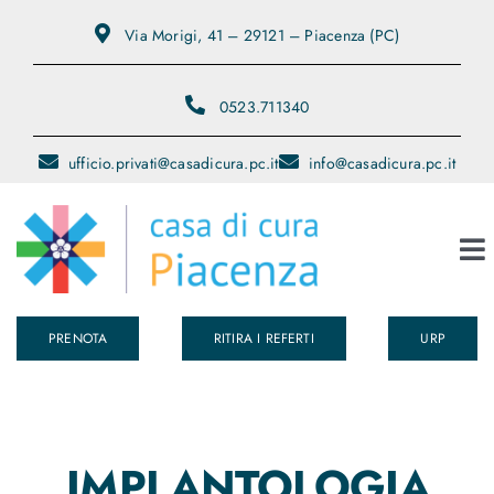
Salta
Via Morigi, 41 – 29121 – Piacenza (PC)
al
contenuto
0523.711340
ufficio.privati@casadicura.pc.it
info@casadicura.pc.it
To
Na
PRENOTA
RITIRA I REFERTI
URP
Chi Siamo
Servizi
IMPLANTOLOGIA
Medici