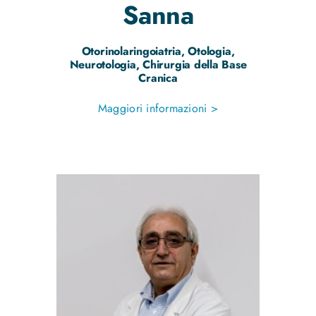
Sanna
Otorinolaringoiatria, Otologia,
Neurotologia, Chirurgia della Base
Cranica
Maggiori informazioni >