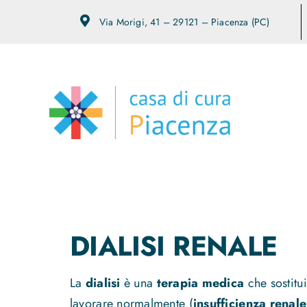
Salta
Via Morigi, 41 – 29121 – Piacenza (PC)
al
contenuto
DIALISI RENALE
La
dialisi
è una
terapia medica
che sostitu
lavorare normalmente (
insufficienza renale