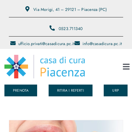
Salta
Via Morigi, 41 – 29121 – Piacenza (PC)
al
contenuto
0523.711340
ufficio.privati@casadicura.pc.it
info@casadicura.pc.it
To
Na
PRENOTA
RITIRA I REFERTI
URP
Chi Siamo
Servizi
Medici