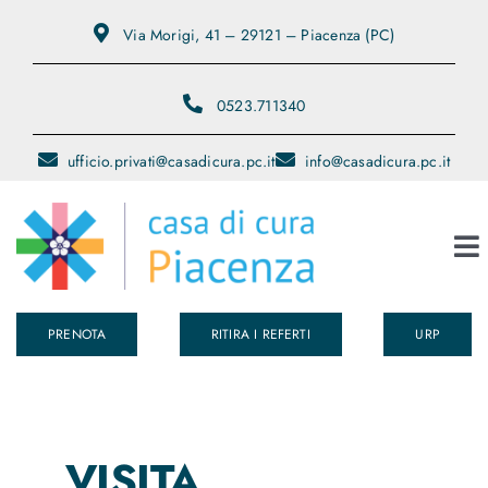
Salta
Via Morigi, 41 – 29121 – Piacenza (PC)
al
contenuto
0523.711340
ufficio.privati@casadicura.pc.it
info@casadicura.pc.it
To
Na
PRENOTA
RITIRA I REFERTI
URP
Chi Siamo
Servizi
VISITA
Medici