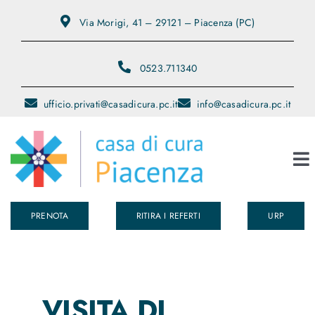
Salta
Via Morigi, 41 – 29121 – Piacenza (PC)
al
contenuto
0523.711340
ufficio.privati@casadicura.pc.it
info@casadicura.pc.it
To
Na
PRENOTA
RITIRA I REFERTI
URP
Chi Siamo
Servizi
VISITA DI
Medici