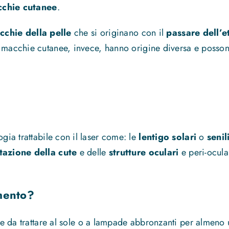
chie cutanee
.
cchie della pelle
che si originano con il
passare dell’e
e macchie cutanee, invece, hanno origine diversa e posson
gia trattabile con il laser come: le
lentigo solari
o
senil
azione della cute
e delle
strutture oculari
e peri-ocular
mento?
cute da trattare al sole o a lampade abbronzanti per almen