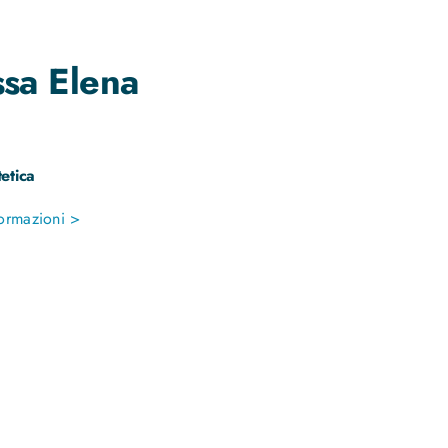
ssa
Elena
etica
ormazioni >