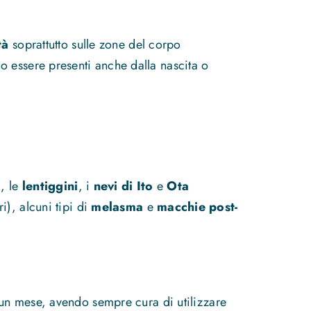
tà
soprattutto sulle zone del corpo
o essere presenti anche dalla nascita o
i
, le
lentiggini
, i
nevi di Ito
e
Ota
i), alcuni tipi di
melasma
e
macchie post-
o un mese, avendo sempre cura di utilizzare