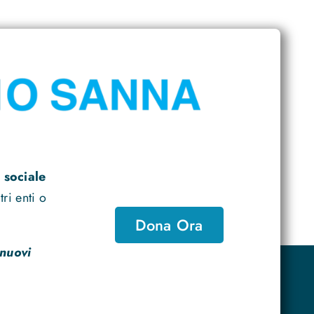
 sociale
ri enti o
Dona Ora
 nuovi