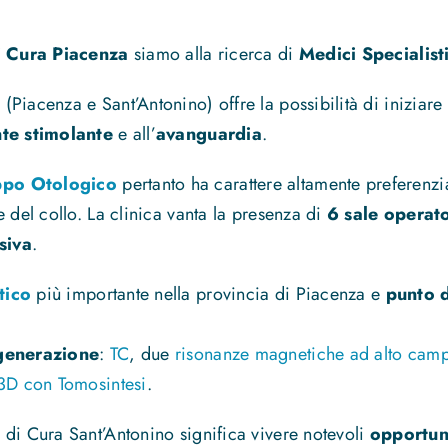
i Cura Piacenza
siamo alla ricerca di
Medici Specialist
(Piacenza e Sant’Antonino) offre la possibilità di iniziar
te stimolante
e all’
avanguardia
.
po Otologico
pertanto ha carattere altamente preferenzi
 del collo. La clinica vanta la presenza di
6 sale operato
siva
.
tico
più importante nella provincia di Piacenza e
punto d
 generazione
:
TC
, due
risonanze magnetiche ad alto cam
D con Tomosintesi
.
 di Cura Sant’Antonino significa vivere notevoli
opportuni