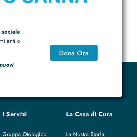
 sociale
ri enti o
Dona Ora
 nuovi
I Servizi
La Casa di Cura
Gruppo Otologico
La Nostra Storia