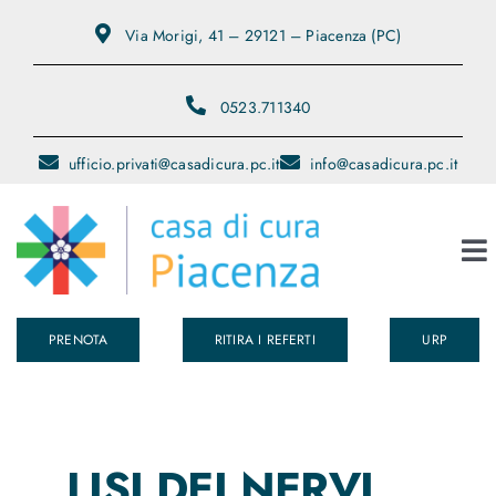
Salta
Via Morigi, 41 – 29121 – Piacenza (PC)
al
contenuto
0523.711340
ufficio.privati@casadicura.pc.it
info@casadicura.pc.it
To
Na
PRENOTA
RITIRA I REFERTI
URP
Chi Siamo
Servizi
LISI DEI NERVI
Medici