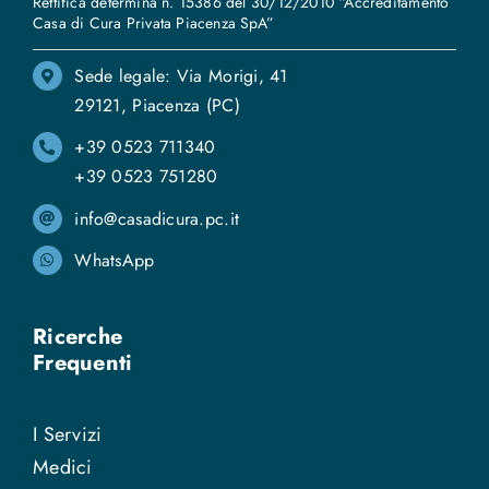
Rettifica determina n. 15386 del 30/12/2010 “Accreditamento
Casa di Cura Privata Piacenza SpA”
Sede legale: Via Morigi, 41
29121, Piacenza (PC)
+39 0523 711340
+39 0523 751280
info@casadicura.pc.it
WhatsApp
Ricerche
Frequenti
I Servizi
Medici