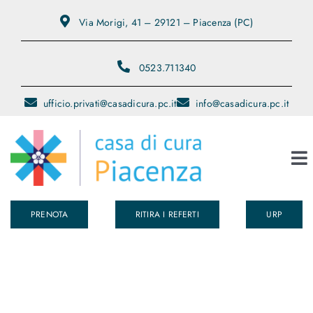
Salta
Via Morigi, 41 – 29121 – Piacenza (PC)
al
contenuto
0523.711340
ufficio.privati@casadicura.pc.it
info@casadicura.pc.it
To
Na
PRENOTA
RITIRA I REFERTI
URP
Chi Siamo
Servizi
Medici